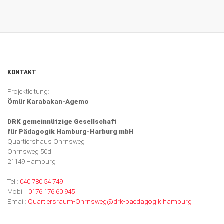
KONTAKT
Projektleitung:
Ömür Karabakan-Agemo
DRK gemeinnützige Gesellschaft
für Pädagogik Hamburg-Harburg mbH
Quartiershaus Ohrnsweg
Ohrnsweg 50d
21149 Hamburg
Tel.:
040 780 54 749
Mobil :
0176 176 60 945
Email:
Quartiersraum-Ohrnsweg@drk-paedagogik.hamburg