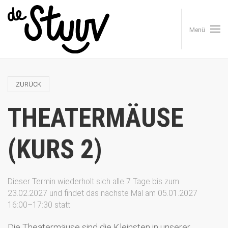
Menü
ZURÜCK
THEATERMÄUSE
(KURS 2)
Dieser Termin wiederholt sich alle 7 Tage bis zum
23.02.2027 und findet das nächste Mal am
05.01.2027
16:00–17:30
statt.
Die Theatermäuse sind die Kleinsten in unserer