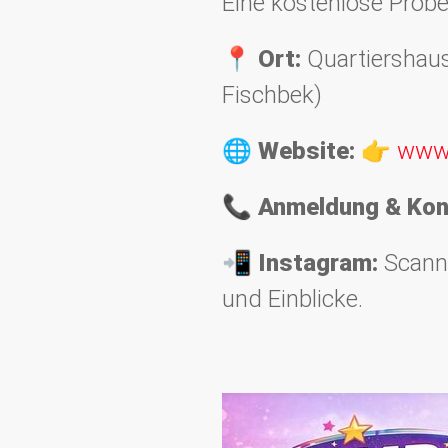
Eine kostenlose Probe
📍
Ort:
Quartiershau
Fischbek)
🌐
Website:
👉
www
📞
Anmeldung & Kon
📲
Instagram:
Scanne
und Einblicke.