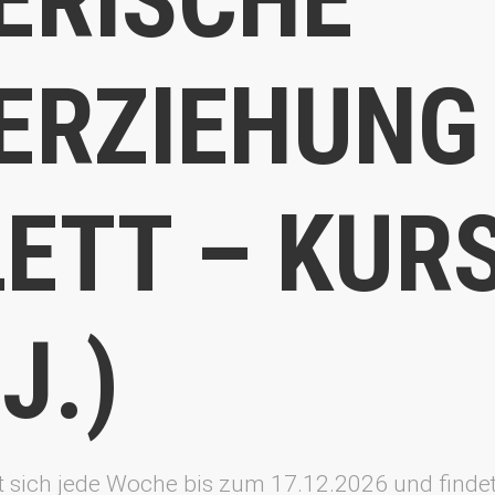
ERZIEHUNG
LETT – KUR
J.)
t sich jede Woche bis zum 17.12.2026 und finde