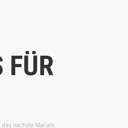
S FÜR
t das nächste Mal am