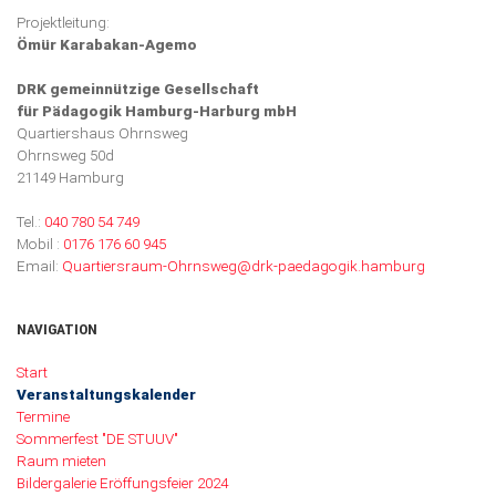
Projektleitung:
Ömür Karabakan-Agemo
DRK gemeinnützige Gesellschaft
für Pädagogik Hamburg-Harburg mbH
Quartiershaus Ohrnsweg
Ohrnsweg 50d
21149 Hamburg
Tel.:
040 780 54 749
Mobil :
0176 176 60 945
Email:
Quartiersraum-Ohrnsweg@drk-paedagogik.hamburg
NAVIGATION
Navigation überspringen
Start
Veranstaltungskalender
Termine
Sommerfest "DE STUUV"
Raum mieten
Bildergalerie Eröffungsfeier 2024