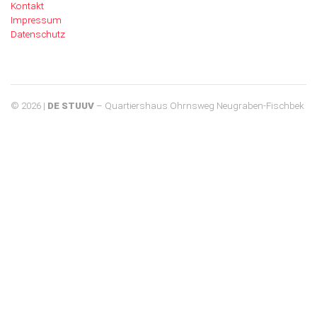
Kontakt
Impressum
Datenschutz
© 2026 |
DE STUUV
– Quartiershaus Ohrnsweg Neugraben-Fischbek
Start
Veranstaltungskalender
Termine
Sommerfest "DE STUUV"
Raum mieten
Bildergalerie Eröffungsfeier 2024
Kontakt
Impressum
Datenschutz