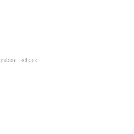
graben-Fischbek
Start
Veranstaltungskalender
Termine
Sommerfest "DE STUUV"