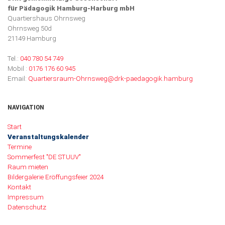
für Pädagogik Hamburg-Harburg mbH
Quartiershaus Ohrnsweg
Ohrnsweg 50d
21149 Hamburg
Tel.:
040 780 54 749
Mobil :
0176 176 60 945
Email:
Quartiersraum-Ohrnsweg@drk-paedagogik.hamburg
NAVIGATION
Navigation überspringen
Start
Veranstaltungskalender
Termine
Sommerfest "DE STUUV"
Raum mieten
Bildergalerie Eröffungsfeier 2024
Kontakt
Impressum
Datenschutz