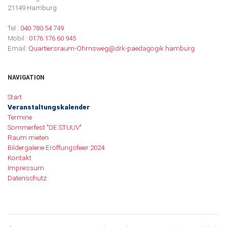
21149 Hamburg
Tel.:
040 780 54 749
Mobil :
0176 176 60 945
Email:
Quartiersraum-Ohrnsweg@drk-paedagogik.hamburg
NAVIGATION
Navigation überspringen
Start
Veranstaltungskalender
Termine
Sommerfest "DE STUUV"
Raum mieten
Bildergalerie Eröffungsfeier 2024
Kontakt
Impressum
Datenschutz