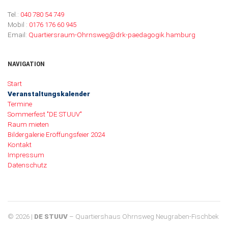
Tel.:
040 780 54 749
Mobil :
0176 176 60 945
Email:
Quartiersraum-Ohrnsweg@drk-paedagogik.hamburg
NAVIGATION
Navigation überspringen
Start
Veranstaltungskalender
Termine
Sommerfest "DE STUUV"
Raum mieten
Bildergalerie Eröffungsfeier 2024
Kontakt
Impressum
Datenschutz
© 2026 |
DE STUUV
– Quartiershaus Ohrnsweg Neugraben-Fischbek