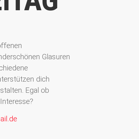
ITAG
 offenen
underschönen Glasuren
schiedene
nterstützen dich
stalten. Egal ob
 Interesse?
ail.de