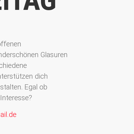
ITAG
 offenen
underschönen Glasuren
schiedene
nterstützen dich
stalten. Egal ob
 Interesse?
ail.de