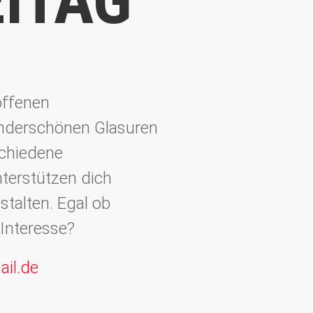
ITAG
 offenen
underschönen Glasuren
schiedene
nterstützen dich
stalten. Egal ob
 Interesse?
ail.de