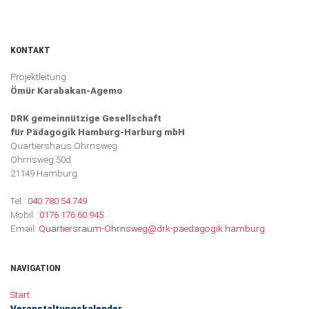
KONTAKT
Projektleitung:
Ömür Karabakan-Agemo
DRK gemeinnützige Gesellschaft
für Pädagogik Hamburg-Harburg mbH
Quartiershaus Ohrnsweg
Ohrnsweg 50d
21149 Hamburg
Tel.:
040 780 54 749
Mobil :
0176 176 60 945
Email:
Quartiersraum-Ohrnsweg@drk-paedagogik.hamburg
NAVIGATION
Navigation überspringen
Start
Veranstaltungskalender