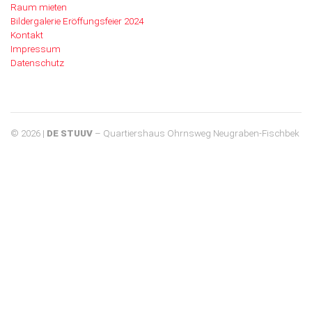
Raum mieten
Bildergalerie Eröffungsfeier 2024
Kontakt
Impressum
Datenschutz
© 2026 |
DE STUUV
– Quartiershaus Ohrnsweg Neugraben-Fischbek
Start
Veranstaltungskalender
Termine
Sommerfest "DE STUUV"
Raum mieten
Bildergalerie Eröffungsfeier 2024
Kontakt
Impressum
Datenschutz