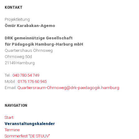
KONTAKT
Projektleitung:
Ömür Karabakan-Agemo
DRK gemeinnützige Gesellschaft
für Pädagogik Hamburg-Harburg mbH
Quartiershaus Ohrnsweg
Ohrnsweg 50d
21149 Hamburg
Tel.:
040 780 54 749
Mobil :
0176 176 60 945
Email:
Quartiersraum-Ohrnsweg@drk-paedagogik.hamburg
NAVIGATION
Navigation überspringen
Start
Veranstaltungskalender
Termine
Sommerfest "DE STUUV"