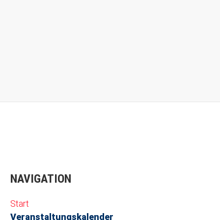
NAVIGATION
Navigation überspringen
Start
Veranstaltungskalender