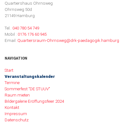
Quartiershaus Ohrnsweg
Ohrnsweg 50d
21149 Hamburg
Tel.:
040 780 54 749
Mobil :
0176 176 60 945
Email:
Quartiersraum-Ohrnsweg@drk-paedagogik.hamburg
NAVIGATION
Navigation überspringen
Start
Veranstaltungskalender
Termine
Sommerfest "DE STUUV"
Raum mieten
Bildergalerie Eröffungsfeier 2024
Kontakt
Impressum
Datenschutz