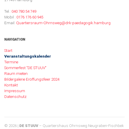
Tel.:
040 780 54 749
Mobil :
0176 176 60 945
Email:
Quartiersraum-Ohrnsweg@drk-paedagogik.hamburg
NAVIGATION
Navigation überspringen
Start
Veranstaltungskalender
Termine
Sommerfest "DE STUUV"
Raum mieten
Bildergalerie Eröffungsfeier 2024
Kontakt
Impressum
Datenschutz
© 2026 |
DE STUUV
– Quartiershaus Ohrnsweg Neugraben-Fischbek