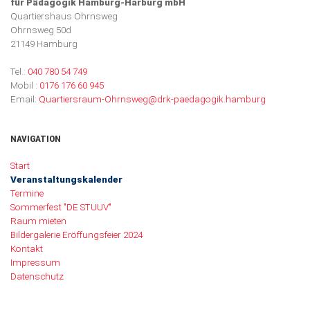
für Pädagogik Hamburg-Harburg mbH
Quartiershaus Ohrnsweg
Ohrnsweg 50d
21149 Hamburg
Tel.:
040 780 54 749
Mobil :
0176 176 60 945
Email:
Quartiersraum-Ohrnsweg@drk-paedagogik.hamburg
NAVIGATION
Navigation überspringen
Start
Veranstaltungskalender
Termine
Sommerfest "DE STUUV"
Raum mieten
Bildergalerie Eröffungsfeier 2024
Kontakt
Impressum
Datenschutz